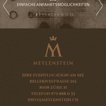
EINFACHE ANFAHRTSMÖGLICHKEITEN
KO
1
2
3
4
5
6
7
8
9
10
11
12
IHRE EVENTLOCATION AM SEE
BELLERIVESTRASSE 263
8008 ZÜRICH
TELEFON 079 888 11 33
INFO@MEYLENSTEIN.CH